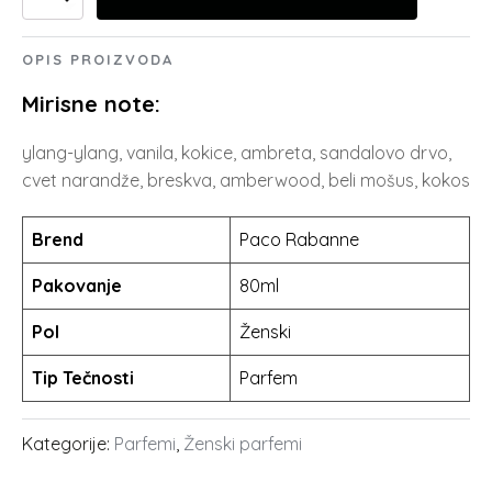
Rabanne
bila:
6.899.00 rsd.
Pure
XS
OPIS PROIZVODA
10.299.00 rsd.
For
Her
Mirisne note:
količina
ylang-ylang, vanila, kokice, ambreta, sandalovo drvo,
cvet narandže, breskva, amberwood, beli mošus, kokos
Brend
Paco Rabanne
Pakovanje
80ml
Pol
Ženski
Tip Tečnosti
Parfem
Kategorije:
Parfemi
,
Ženski parfemi