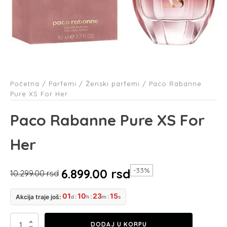
Početna
/
Parfemi
/
Ženski parfemi
/ Paco Rabanne
Pure XS For Her
Paco Rabanne Pure XS For
Her
-33%
6.899.00
rsd
10.299.00
rsd
Originalna
Trenutna
01
10
23
14
:
:
:
Akcija traje još:
d
h
m
s
cena
cena
je
je:
Paco
DODAJ U KORPU