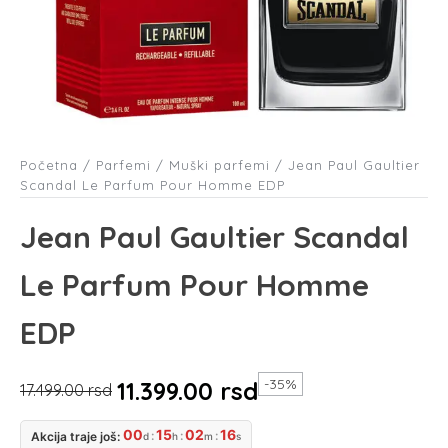
Početna
/
Parfemi
/
Muški parfemi
/ Jean Paul Gaultier
Scandal Le Parfum Pour Homme EDP
Jean Paul Gaultier Scandal
Le Parfum Pour Homme
EDP
-35%
11.399.00
rsd
17.499.00
rsd
Originalna
Trenutna
00
15
02
15
:
:
:
Akcija traje još:
d
h
m
s
cena
cena