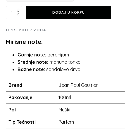
je
je:
Jean
DODAJ U KORPU
Paul
bila:
11.399.00 rsd.
Gaultier
Scandal
OPIS PROIZVODA
17.499.00 rsd.
Le
Parfum
Mirisne note:
Pour
Homme
Gornje note:
geranijum
EDP
količina
Srednje note:
mahune tonke
Bazne note:
sandalovo drvo
Brend
Jean Paul Gaultier
Pakovanje
100ml
Pol
Muški
Tip Tečnosti
Parfem