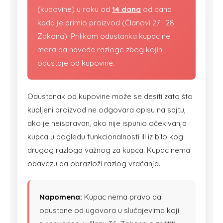
(kupovine) u roku od
14 dana
od dana
kada je primio proizvod (Članovi 27 i 28.
Zakona). Prilikom odustanka kupac ne
mora da navede razloge zbog kojih
odustaje od kupovine.
Odustanak od kupovine može se desiti zato što
kupljeni proizvod ne odgovara opisu na sajtu,
ako je neispravan, ako nije ispunio očekivanja
kupca u pogledu funkcionalnosti ili iz bilo kog
drugog razloga važnog za kupca. Kupac nema
obavezu da obrazloži razlog vraćanja.
Napomena:
Kupac nema pravo da
odustane od ugovora u slučajevima koji