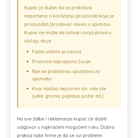
Kupac je dužan da se pridržava
napomena o korišćenju proizvoda koje je
proizvođač/prodavac naveo u uputstvu.
Kupac ne može da ostvari svoja prava u
slučaju da je:
Fizički oštetio proizvod
Proizvod nepropisno čuvan
Nije se pridržavao uputstava za
upotrebu
Kvar nastao dejstvom tzv. više sile
(udar groma, poplava, požar itd.)
Na sve žalbe i reklamacije kupac će dobiti
odgovor u najkraćem mogućem roku. Dobra
praksa naše firme je da se svi problemi