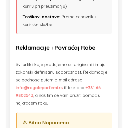
kuriru pri preuzimanju)
Troškovi dostave:
Prema cenovniku
kurirske službe
Reklamacije i Povraćaj Robe
Svi artikli koje prodajemo su originalni i imaju
zakonski definisanu saobraznost. Reklamacije
se podnose putem e-mail adrese
info@royaleparfemi.rs
ili telefona
+381 66
9802543
, a naš tim će vam pružiti pomoć u
najkraćem roku.
⚠️ Bitna Napomena: