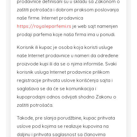
prodavnice definisani su u skladu sa Zakonom o
zaštiti potrošača i dobrom praksom poslovanja
naše firme. Internet prodavnica
https://royaleparfemi.rs
je web sajt namenjen
prodaji parfema koje naša firma ima u ponudi.
Korisnik ili kupac je osoba koja koristi usluge
naše Internet prodavnice u nameri da određene
proizvode kupi ili da se o njima informiše. Svaki
korisnik usluga Internet prodavnice prilikom
registracije prihvata uslove korišćenja sajta i
saglašava se da će se komunikacija i
kupoprodajni odnos odvijati shodno Zakonu o
zaštiti potrošača.
Takođe, pre slanja porudžbine, kupac prihvata
uslove pod kojima se realizuje kupovina na
daljinu i prihvata saglasnost sa članovima