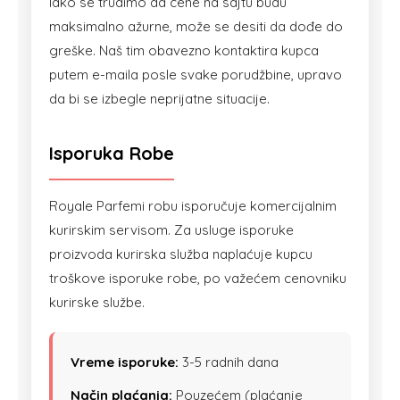
Iako se trudimo da cene na sajtu budu
maksimalno ažurne, može se desiti da dođe do
greške. Naš tim obavezno kontaktira kupca
putem e-maila posle svake porudžbine, upravo
da bi se izbegle neprijatne situacije.
Isporuka Robe
Royale Parfemi robu isporučuje komercijalnim
kurirskim servisom. Za usluge isporuke
proizvoda kurirska služba naplaćuje kupcu
troškove isporuke robe, po važećem cenovniku
kurirske službe.
Vreme isporuke:
3-5 radnih dana
Način plaćanja:
Pouzećem (plaćanje