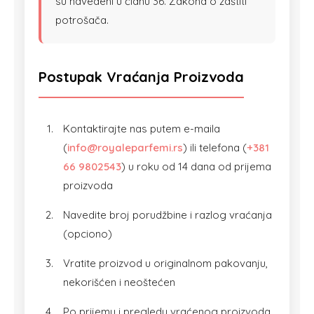
su navedeni u članu 36. Zakona o zaštiti
potrošača.
Postupak Vraćanja Proizvoda
Kontaktirajte nas putem e-maila
(
info@royaleparfemi.rs
) ili telefona (
+381
66 9802543
) u roku od 14 dana od prijema
proizvoda
Navedite broj porudžbine i razlog vraćanja
(opciono)
Vratite proizvod u originalnom pakovanju,
nekorišćen i neoštećen
Po prijemu i pregledu vraćenog proizvoda,