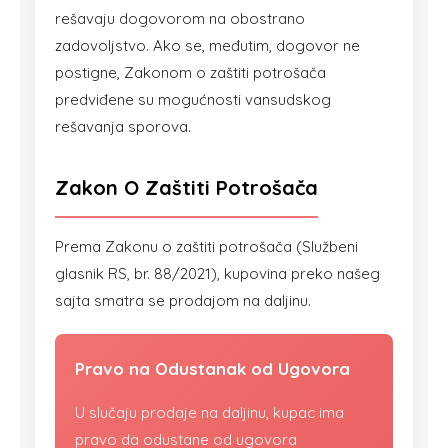
rešavaju dogovorom na obostrano
zadovoljstvo. Ako se, međutim, dogovor ne
postigne, Zakonom o zaštiti potrošača
predviđene su mogućnosti vansudskog
rešavanja sporova.
Zakon O Zaštiti Potrošača
Prema Zakonu o zaštiti potrošača (Službeni
glasnik RS, br. 88/2021), kupovina preko našeg
sajta smatra se prodajom na daljinu.
Pravo na Odustanak od Ugovora
U slučaju prodaje na daljinu, kupac ima
pravo da odustane od ugovora