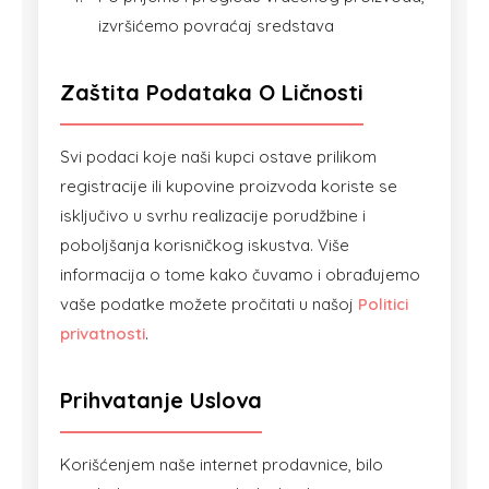
izvršićemo povraćaj sredstava
Zaštita Podataka O Ličnosti
Svi podaci koje naši kupci ostave prilikom
registracije ili kupovine proizvoda koriste se
isključivo u svrhu realizacije porudžbine i
poboljšanja korisničkog iskustva. Više
informacija o tome kako čuvamo i obrađujemo
vaše podatke možete pročitati u našoj
Politici
privatnosti
.
Prihvatanje Uslova
Korišćenjem naše internet prodavnice, bilo