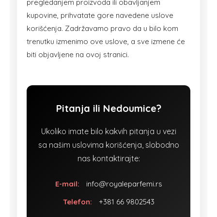
pregledanjem proizvoda ili obavljanjem
kupovine, prihvatate gore navedene uslove
korišćenja. Zadržavamo pravo da u bilo kom
trenutku izmenimo ove uslove, a sve izmene će
biti objavljene na ovoj stranici.
Pitanja ili Nedoumice?
Ukoliko imate bilo kakvih pitanja u vezi
sa našim uslovima korišćenja, slobodno
nas kontaktirajte:
E-mail:
info@royaleparfemi.rs
Telefon:
+381 66 9802543