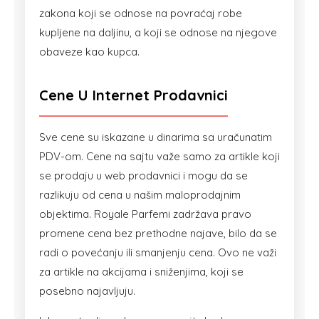
zakona koji se odnose na povraćaj robe
kupljene na daljinu, a koji se odnose na njegove
obaveze kao kupca.
Cene U Internet Prodavnici
Sve cene su iskazane u dinarima sa uračunatim
PDV-om. Cene na sajtu važe samo za artikle koji
se prodaju u web prodavnici i mogu da se
razlikuju od cena u našim maloprodajnim
objektima. Royale Parfemi zadržava pravo
promene cena bez prethodne najave, bilo da se
radi o povećanju ili smanjenju cena. Ovo ne važi
za artikle na akcijama i sniženjima, koji se
posebno najavljuju.