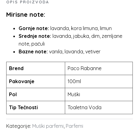
OPIS PROIZVODA
14.899.00 rsd.
Mirisne note:
Gornje note:
lavanda, kora limuna, limun
Srednje note:
lavanda, jabuka, dim, zemljane
note, pačuli
Bazne note:
vanila, lavanda, vetiver
Brend
Paco Rabanne
Pakovanje
100ml
Pol
Muški
Tip Tečnosti
Toaletna Voda
Kategorije:
Muški parfemi
,
Parfemi