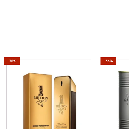
-38%
-36%