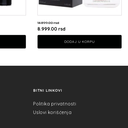
14.899.00
rsd
Originalna
Trenutna
8.999.00
rsd
cena
cena
DODAJ U KORPU
je
je:
bila:
8.999.00 rsd.
14.899.00 rsd.
BITNI LINKOVI
Politika privatnosti
Uslovi korišćenja