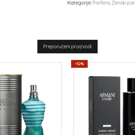
Kategorije:
Parfemi
,
Ženski pa
Preporučeni proizvodi
-52%