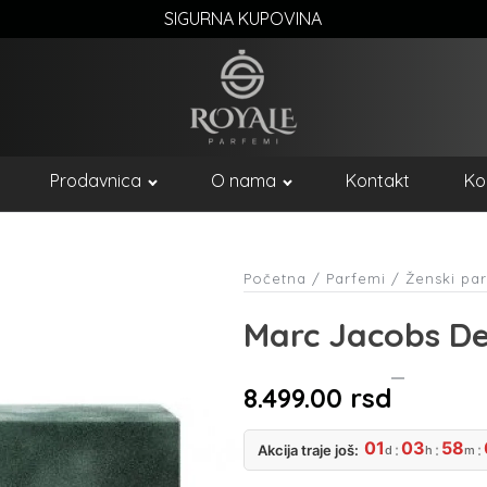
SIGURNA KUPOVINA
Prodavnica
O nama
Kontakt
Ko
Početna
/
Parfemi
/
Ženski pa
Marc Jacobs D
8.499.00
rsd
01
03
58
:
:
:
Akcija traje još:
d
h
m