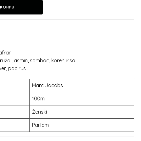
 KORPU
 šafran
uža, jasmin, sambac, koren irisa
er, papirus
Marc Jacobs
100ml
Ženski
Parfem