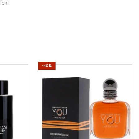
rfemi
-40%