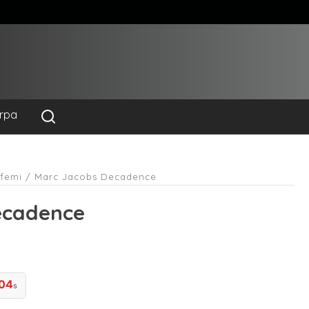
rpa
rfemi
/ Marc Jacobs Decadence
ecadence
04
s