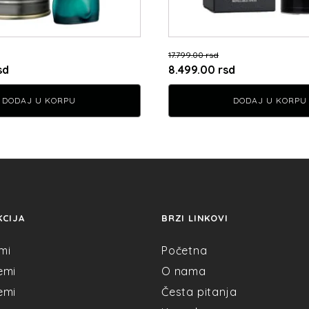
17.799.00
rsd
Trenutna
Originalna
Trenutna
sd
8.499.00
rsd
cena
cena
cena
DODAJ U KORPU
DODAJ U KORPU
je:
je
je:
10.299.00 rsd.
bila:
8.499.00 rsd.
d.
17.799.00 rsd.
KCIJA
BRZI LINKOVI
mi
Početna
emi
O nama
emi
Česta pitanja