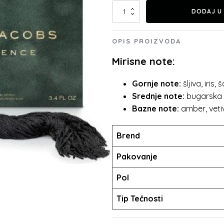
Marc
DODAJ U
Jacobs
Decadence
količina
OPIS PROIZVODA
Mirisne note:
Gornje note:
šljiva, iris,
Srednje note:
bugarska r
Bazne note:
amber, vetiv
Brend
Pakovanje
Pol
Tip Tečnosti