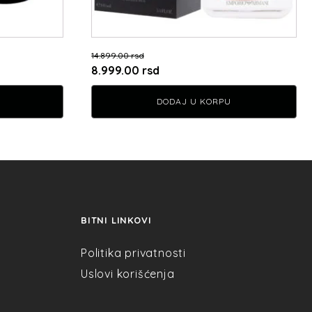
14.899.00
rsd
Originalna
Trenutna
8.999.00
rsd
cena
cena
DODAJ U KORPU
je
je:
bila:
8.999.00 rsd.
14.899.00 rsd.
BITNI LINKOVI
Politika privatnosti
Uslovi korišćenja