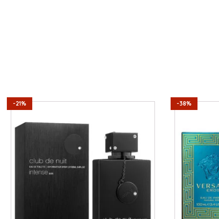
-21%
-38%