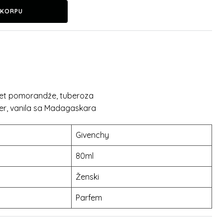
 KORPU
et pomorandže, tuberoza
ver, vanila sa Madagaskara
Givenchy
80ml
Ženski
Parfem