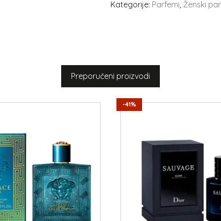
Kategorije:
Parfemi
,
Ženski pa
Preporučeni proizvodi
-41%