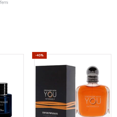
rfemi
-40%