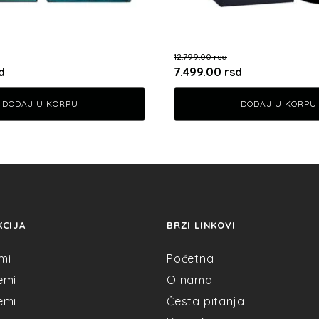
12.799.00
rsd
Trenutna
Originalna
Trenutna
d
7.499.00
rsd
cena
cena
cena
DODAJ U KORPU
DODAJ U KORPU
je:
je
je:
8.999.00 rsd.
bila:
7.499.00 rsd.
d.
12.799.00 rsd.
KCIJA
BRZI LINKOVI
mi
Početna
emi
O nama
emi
Česta pitanja