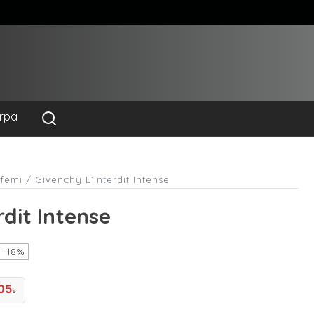
rpa
rfemi
/ Givenchy L’interdit Intense
rdit Intense
-18%
05
s