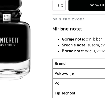
je
je:
Givenchy
DODAJ U
L’interdit
bila:
9.199.00 rsd.
Intense
količina
11.199.00 rsd.
OPIS PROIZVODA
Mirisne note:
Gornje note:
crni biber
Srednje note:
susam, cv
Bazne note:
pačuli, veti
Brend
Pakovanje
Pol
Tip Tečnosti