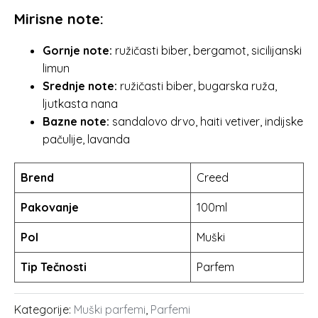
Mirisne note:
Gornje note:
ružičasti biber, bergamot, sicilijanski
limun
Srednje note:
ružičasti biber, bugarska ruža,
ljutkasta nana
Bazne note:
sandalovo drvo, haiti vetiver, indijske
pačulije, lavanda
Brend
Creed
Pakovanje
100ml
Pol
Muški
Tip Tečnosti
Parfem
Kategorije:
Muški parfemi
,
Parfemi